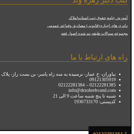
کتب دکتر زهره وند
آموزش جامع حقوق ثبت اسنادواملاک
داوری های اجباری(قانونی) مصادیق وقواعد عمومی
مجموعه سوالات طبقه بند شده اصول فقه
راه های ارتباط با ما
نیاوران- خ عمار- نرسیده به سه راه یاسر- بن بست راز- پلاک ۳۵- ط ۵- واحد ۲۰
09121305919
02122281385 – 02122281384
info@drzohrehvand.com
شنبه تا پنج شنبه ساعت 9 الی 21
کدپستی: 1936733170
02122281384-5