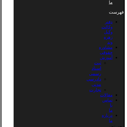
ما
فهرست
دفتر
وکالت
وکیل
زهره
وند
مشاوره
حقوقی
آموزش
ثبت
اسناد
رسمی
دادرسی
مدنی
تجارت
مقالات
تماس
با
ما
درباره
ما
جستجو