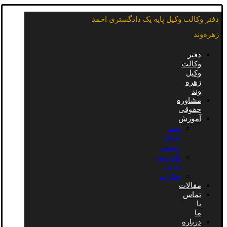
دفتر وکالت وکیل پایه یک دادگستری احمد
زهره‌وند
دفتر
وکالت
وکیل
زهره
وند
مشاوره
حقوقی
آموزش
ثبت
اسناد
رسمی
دادرسی
مدنی
تجارت
مقالات
تماس
با
ما
درباره