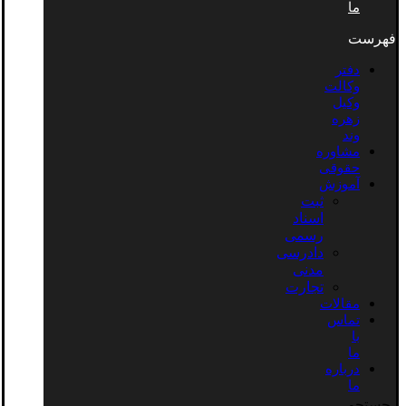
ما
فهرست
دفتر
وکالت
وکیل
زهره
وند
مشاوره
حقوقی
آموزش
ثبت
اسناد
رسمی
دادرسی
مدنی
تجارت
مقالات
تماس
با
ما
درباره
ما
جستجو