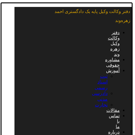
دفتر وکالت وکیل پایه یک دادگستری احمد
زهره‌وند
دفتر
وکالت
وکیل
زهره
وند
مشاوره
حقوقی
آموزش
ثبت
اسناد
رسمی
دادرسی
مدنی
تجارت
مقالات
تماس
با
ما
درباره