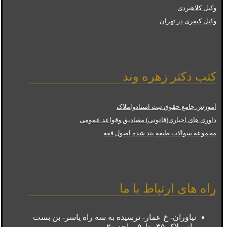
وکیل کلاهبردی
وکیل کیفری در تهران
کتب دکتر زهره وند
آموزش جامع حقوق ثبت اسنادواملاک
داوری های اجباری(قانونی) مصادیق وقواعد عمومی
مجموعه سوالات طبقه بند شده اصول فقه
راه های ارتباط با ما
نیاوران- خ عمار- نرسیده به سه راه یاسر- بن بست
راز- پلاک ۳۵- ط ۵- واحد ۲۰