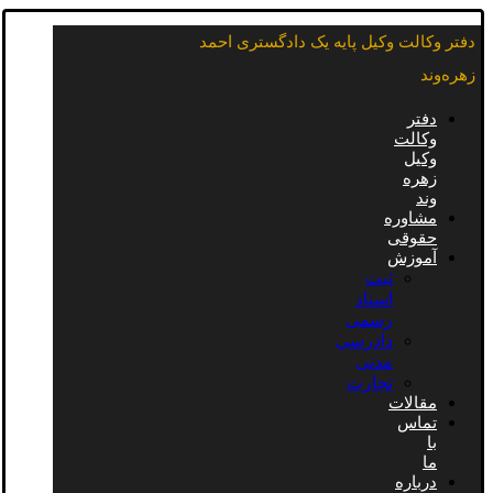
دفتر وکالت وکیل پایه یک دادگستری احمد
زهره‌وند
دفتر
وکالت
وکیل
زهره
وند
مشاوره
حقوقی
آموزش
ثبت
اسناد
رسمی
دادرسی
مدنی
تجارت
مقالات
تماس
با
ما
درباره