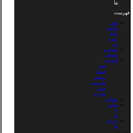
ما
فهرست
دفتر
وکالت
وکیل
زهره
وند
مشاوره
حقوقی
آموزش
ثبت
اسناد
رسمی
دادرسی
مدنی
تجارت
مقالات
تماس
با
ما
درباره
ما
جستجو